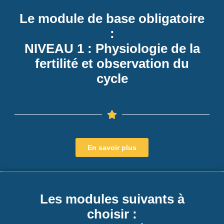
G
Le module de base obligatoire
A
:
T
I
NIVEAU 1 : Physiologie de la
O
fertilité et observation du
N
cycle
En savoir plus
Les modules suivants à
choisir :