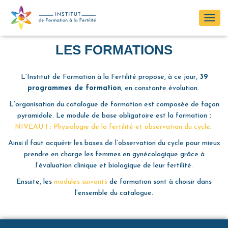
O
U
LES FORMATIONS
V
R
I
L’Institut de Formation à la Fertilité propose, à ce jour,
39
R
programmes de formation
, en constante évolution.
/
L’organisation du catalogue de formation est composée de façon
F
pyramidale. Le module de base obligatoire est la formation
E
:
NIVEAU 1 : Physiologie de la fertilité et observation du cycle
R
.
M
Ainsi il faut acquérir les bases de l’observation du cycle pour mieux
E
prendre en charge les femmes en gynécologique grâce à
R
l’évaluation clinique et biologique de leur fertilité.
L
Ensuite, les
modules suivants
de formation sont à choisir dans
A
l’ensemble du catalogue.
N
A
V
I