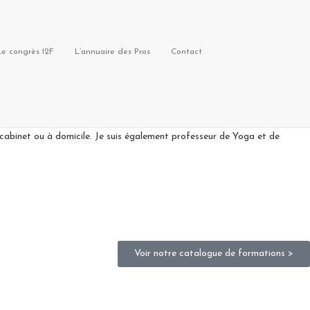
Le congrès I2F
L’annuaire des Pros
Contact
aire et du bassin, drainage lymphatique, yoga, pilates, préparation du
INALE – DOULEURS PELVIENNES (endométriose, hypertonicité, …)
cabinet ou à domicile. Je suis également professeur de Yoga et de
Voir notre catalogue de formations >