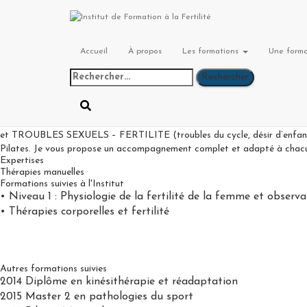
Ophélie MOTTE
Accueil
À propos
Les formations
Une forma
Masseur-Kinésithérapeute
Présentation
Kinésithérapeute depuis 2014, je me suis spécialisée au fur et à mesur
corps à l’accouchement/post partum) – REEDUCATION PELVI-PERIN
et TROUBLES SEXUELS – FERTILITE (troubles du cycle, désir d’enfant) Le
Pilates. Je vous propose un accompagnement complet et adapté à chacun
Expertises
Thérapies manuelles
Formations suivies à l'Institut
• Niveau 1 : Physiologie de la fertilité de la femme et observa
• Thérapies corporelles et fertilité
Autres formations suivies
2014 Diplôme en kinésithérapie et réadaptation
2015 Master 2 en pathologies du sport