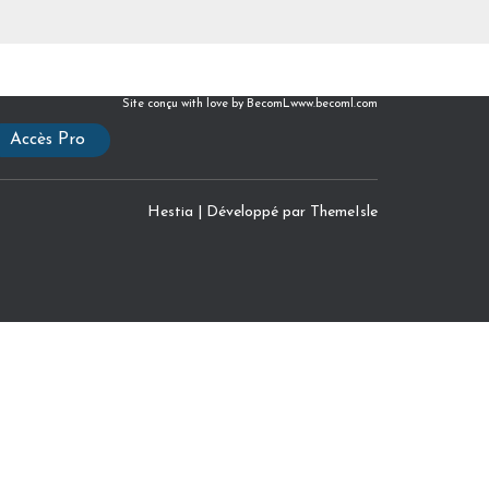
Site conçu with love by BecomL
www.becoml.com
Accès Pro
Hestia | Développé par
ThemeIsle