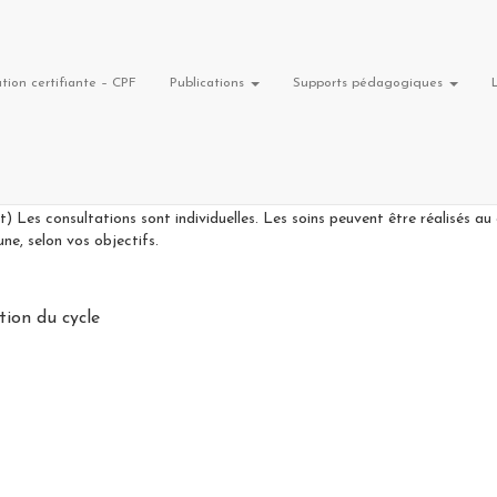
tion certifiante – CPF
Publications
Supports pédagogiques
e en santé féminine: – GROSSESSE et POST PARTUM (périnée, douleurs lomb
EALE (de l’adolescente à la femme sénior) – REEDUCATION ABDOM
s consultations sont individuelles. Les soins peuvent être réalisés au 
e, selon vos objectifs.
tion du cycle