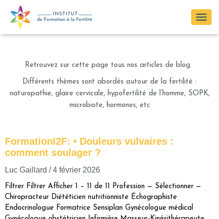
NOS ARTICLES DE BLOG !
OUV
LA
NAV
Retrouvez sur cette page tous nos articles de blog.
Différents thèmes sont abordés autour de la fertilité :
naturopathie, glaire cervicale, hypofertilité de l’homme, SOPK,
microbiote, hormones, etc
FormationI2F: • Douleurs vulvaires :
comment soulager ?
Luc Gaillard
4 février 2026
Filtrer Filtrer Afficher 1 – 11 de 11 Profession — Sélectionner —
Chiropracteur Diététicien nutritionniste Échographiste
Endocrinologue Formatrice Sensiplan Gynécologue médical
Gynécologue obstétricien Infirmière Masseur-Kinésithérapeute