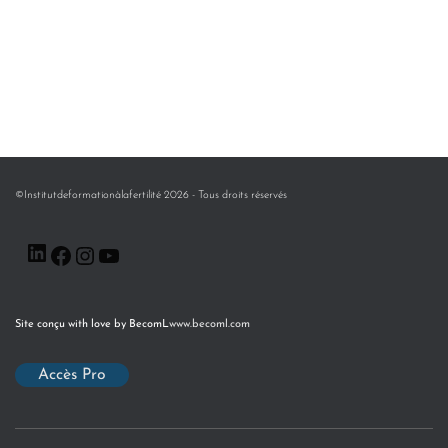
©Institutdeformationàlafertilité 2026 - Tous droits réservés
Site conçu with love by BecomL
www.becoml.com
Accès Pro